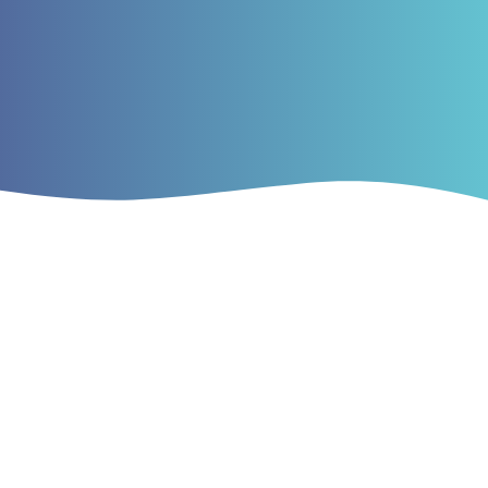
Edição Atual
v. 17 (2026): Publicação Contínua
A Revista Ciência Dinâmica adota o modelo de