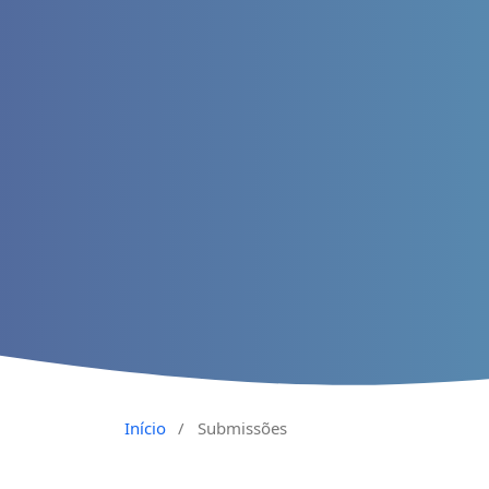
Início
/
Submissões