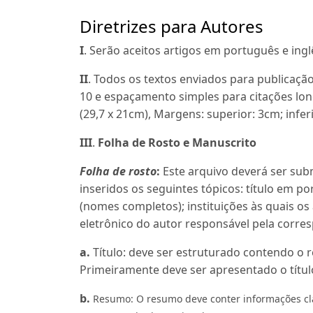
Diretrizes para Autores
I
. Serão aceitos artigos em português e ingl
II
. Todos os textos enviados para publicaç
10 e espaçamento simples para citações lon
(29,7 x 21cm), Margens: superior: 3cm; infer
III
.
Folha de Rosto e Manuscrito
Folha de rosto
:
Este arquivo deverá ser sub
inseridos os seguintes tópicos: título em po
(nomes completos); instituições às quais o
eletrônico do autor responsável pela corre
a.
Título: deve ser estruturado contendo o r
Primeiramente deve ser apresentado o título
b.
Resumo: O resumo deve conter informações clar