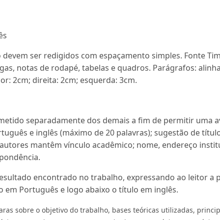
ês
ão devem ser redigidos com espaçamento simples. Fonte T
gas, notas de rodapé, tabelas e quadros. Parágrafos: alin
ior: 2cm; direita: 2cm; esquerda: 3cm.
metido separadamente dos demais a fim de permitir uma a
rtuguês e inglês (máximo de 20 palavras); sugestão de títul
s autores mantêm vínculo acadêmico; nome, endereço instit
spondência.
esultado encontrado no trabalho, expressando ao leitor a p
 em Português e logo abaixo o título em inglês.
as sobre o objetivo do trabalho, bases teóricas utilizadas, princ