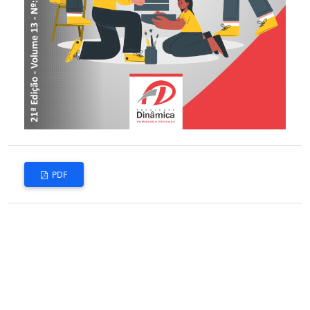
PDF
Publicado
11-07-2022
Como Citar
Marco Aurélio Muniz Corrêa de Carvalho, Amélia Carla Sobrinho