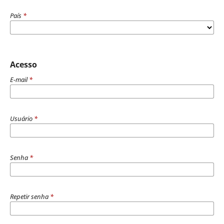
País
*
Acesso
E-mail
*
Usuário
*
Senha
*
Repetir senha
*