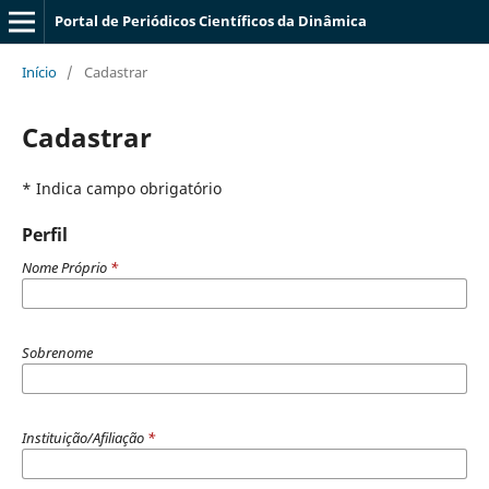
Portal de Periódicos Científicos da Dinâmica
Início
/
Cadastrar
Cadastrar
* Indica campo obrigatório
Perfil
Nome Próprio
*
Sobrenome
Instituição/Afiliação
*