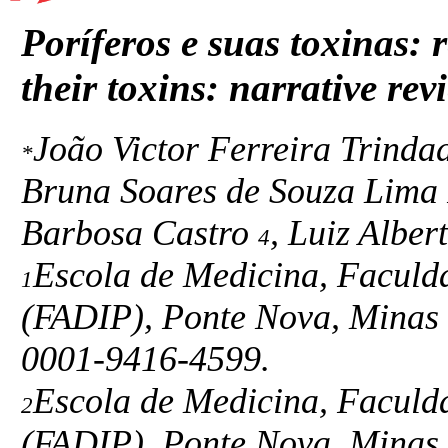
Poríferos e suas toxinas: 
their toxins: narrative rev
João Victor Ferreira Trinda
*
Bruna Soares de Souza Lima
Barbosa Castro
, Luiz Alber
4
Escola de Medicina, Faculd
1
(FADIP), Ponte Nova, Minas 
0001-9416-4599.
Escola de Medicina, Faculd
2
(FADIP), Ponte Nova, Minas 